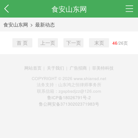
食安山东网
食安山东网
>
最新动态
首 页
上一页
下一页
末页
46
/
26
页
网站首页
|
关于我们
|
广告招商
|
菲美特科技
COPYRIGHT ©
2026 www.shiansd.net
法务支持：山东鸿之恒律师事务所
联系信箱：zgspbsdjzz@126.com
鲁ICP备18026791号-2
鲁公网安备37130202371983号